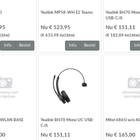
0
Yealink MP58-WH E2 Teams
Yealink BH70 Mon
USB-C/A
95
Nu € 523,95
Nu € 151,11
l.btw
)
(€ 633,98
incl.btw
)
(€ 182,84
incl.btw
)
Info
Bestel
Info
Bestel
Inf
8 WLAN BASE
Yealink BH70 Mono UC USB-
Mitel 6865i w/o A
C/A
00
Nu € 151,11
Nu € 165,00