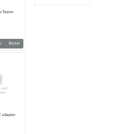
o Teams
o
Bestel
C adapter