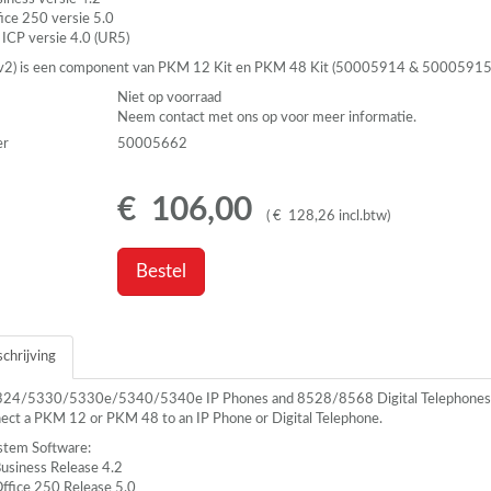
ice 250 versie 5.0
0
ICP
versie 4.0 (UR5)
v2) is een component van
PKM
12 Kit en
PKM
48 Kit (50005914 & 50005915
Niet op voorraad
Neem contact met ons op voor meer informatie.
er
50005662
€
106
,
00
(
€
128
,
26
incl.btw
)
Bestel
chrijving
5324/5330/5330e/5340/5340e IP Phones and 8528/8568 Digital Telephones
nect a
PKM
12 or
PKM
48 to an IP Phone or Digital Telephone.
tem Software:
usiness Release 4.2
ffice 250 Release 5.0