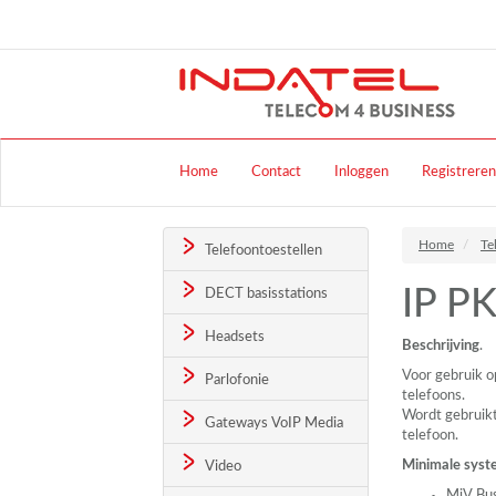
Home
Contact
Inloggen
Registreren
Home
Te
Telefoontoestellen
IP P
DECT basisstations
Headsets
Beschrijving
.
Voor gebruik 
Parlofonie
telefoons.
Wordt gebruik
Gateways VoIP Media
telefoon.
Minimale syst
Video
MiV Bus