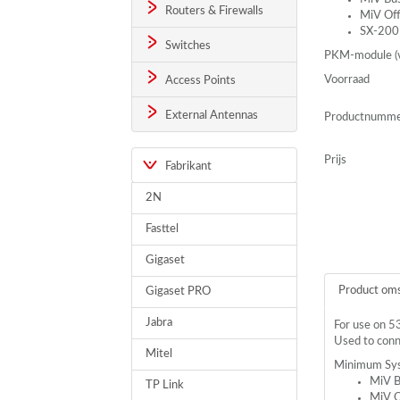
Routers & Firewalls
MiV Off
SX-20
Switches
PKM
-module (
Voorraad
Access Points
External Antennas
Productnumm
Prijs
Fabrikant
2N
Fasttel
Gigaset
Product oms
Gigaset PRO
Jabra
For use on 
Used to con
Mitel
Minimum Sys
MiV B
TP Link
MiV O