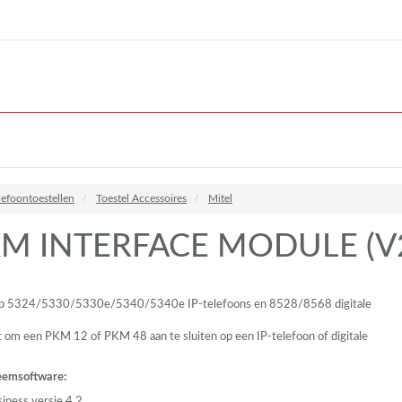
lefoontoestellen
Toestel Accessoires
Mitel
KM INTERFACE MODULE (V
op 5324/5330/5330e/5340/5340e IP-telefoons en 8528/8568 digitale
t om een
PKM
12 of
PKM
48 aan te sluiten op een IP-telefoon of digitale
eemsoftware:
iness versie 4.2