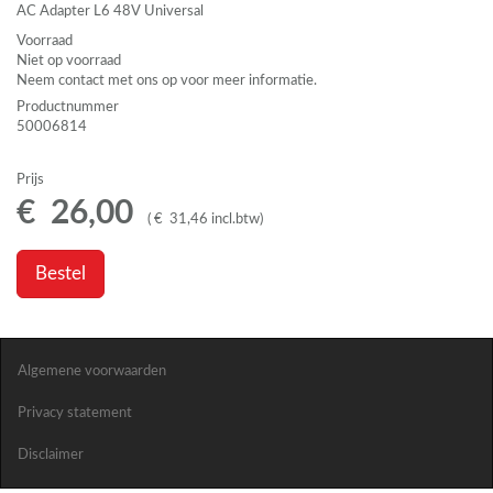
AC Adapter L6 48V Universal
Voorraad
Niet op voorraad
Neem contact met ons op voor meer informatie.
Productnummer
50006814
Prijs
€
26
,
00
(
€
31
,
46
incl.btw
)
Bestel
Algemene voorwaarden
Privacy statement
Disclaimer