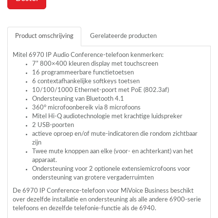
Product omschrijving
Gerelateerde producten
Mitel 6970 IP Audio Conference-telefoon kenmerken:
7” 800×400 kleuren display met touchscreen
16 programmeerbare functietoetsen
6 contextafhankelijke softkeys toetsen
10/100/1000 Ethernet-poort met PoE (802.3af)
Ondersteuning van Bluetooth 4.1
360° microfoonbereik via 8 microfoons
Mitel Hi-Q audiotechnologie met krachtige luidspreker
2
USB
-poorten
actieve oproep en/of mute-indicatoren die rondom zichtbaar
zijn
Twee mute knoppen aan elke (voor- en achterkant) van het
apparaat.
Ondersteuning voor 2 optionele extensiemicrofoons voor
ondersteuning van grotere vergaderruimten
De 6970 IP Conference-telefoon voor MiVoice Business beschikt
over dezelfde installatie en ondersteuning als alle andere 6900-serie
telefoons en dezelfde telefonie-functie als de 6940.