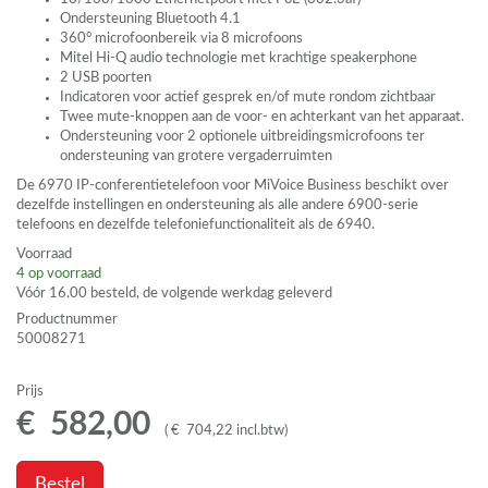
Ondersteuning Bluetooth 4.1
360° microfoonbereik via 8 microfoons
Mitel Hi-Q audio technologie met krachtige speakerphone
2
USB
poorten
Indicatoren voor actief gesprek en/of mute rondom zichtbaar
Twee mute-knoppen aan de voor- en achterkant van het apparaat.
Ondersteuning voor 2 optionele uitbreidingsmicrofoons ter
ondersteuning van grotere vergaderruimten
De 6970 IP-conferentietelefoon voor MiVoice Business beschikt over
dezelfde instellingen en ondersteuning als alle andere 6900-serie
telefoons en dezelfde telefoniefunctionaliteit als de 6940.
Voorraad
4
op voorraad
Vóór 16.00 besteld, de volgende werkdag geleverd
Productnummer
50008271
Prijs
€
582
,
00
(
€
704
,
22
incl.btw
)
Bestel