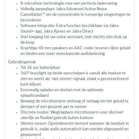
8-microfoon technologie voor een perfecte belervaring
Volledig aanpasbare Jabra Advanced Active Noise
Cancellation™ om de concentratie in rumoerige omgevingen te
bevorderen
Software integratie: Extra functies beschikbaar via Jabra
Sound+-app, Jabra Xpress en Jabra Direct
Snel toegang tot uw voice-assistant, met slechts één druk op
de knop
Krachtige 40 mm speakers en
AAC
-codec leveren rijker geluid
en bieden een meer meeslepende audiobeleving
Gebruiksgemak
Tot 36 uur batterijduur
360° busylight op beide oorschelpen is vanuit alle hoeken te
zien en werkt als ‘niet storen’-signaal, zodat u geconcentreerd
kunt blijven
Eenvoudig opladen en docken met de optionele
oplaadstandaard
Beweeg de microfoonarm omhoog of omlaag om het geluid te
dempen of een gesprek aan te nemen
Discrete modus: Wegklapbare microfoonarm voor discreet
uiterlijk en flexibel gebruik buiten kantoor
Slimme sensor: Opzetdetectie herkent wanneer de headset in
gebruik is, zodat audio automatisch kan worden afgespeeld en
gepauzeerd