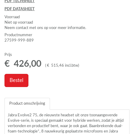
PDF
TECHSHEET
PDF
DATASHEET
Voorraad
Niet op voorraad
Neem contact met ons op voor meer informatie.
Productnummer
27599-999-889
Prijs
€
426
,
00
(
€
515
,
46
incl.btw
)
Bestel
Product omschrijving
Jabra Evolve2 75, de nieuwste headset uit onze toonaangevende
Evolve-serie, is speciaal gemaakt voor hybride werken, zodat je altijd
verbonden en productief bent, waar je ook gaat. Baanbrekende dual-
foam-technologie*, 8 nauwkeurig geplaatste microfoons en Jabra