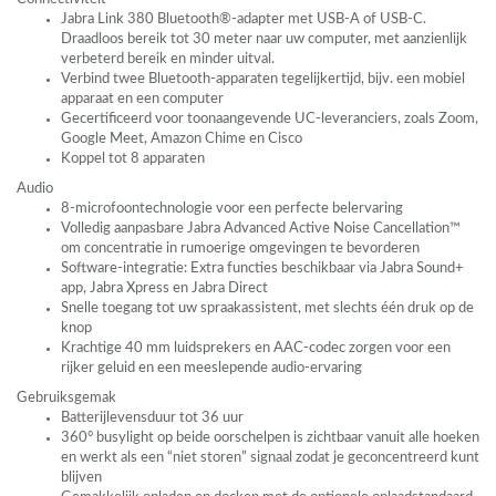
Jabra Link 380 Bluetooth®-adapter met
USB
-A of
USB
-C.
Draadloos bereik tot 30 meter naar uw computer, met aanzienlijk
verbeterd bereik en minder uitval.
Verbind twee Bluetooth-apparaten tegelijkertijd, bijv. een mobiel
apparaat en een computer
Gecertificeerd voor toonaangevende UC-leveranciers, zoals Zoom,
Google Meet, Amazon Chime en Cisco
Koppel tot 8 apparaten
Audio
8-microfoontechnologie voor een perfecte belervaring
Volledig aanpasbare Jabra Advanced Active Noise Cancellation™
om concentratie in rumoerige omgevingen te bevorderen
Software-integratie: Extra functies beschikbaar via Jabra Sound+
app, Jabra Xpress en Jabra Direct
Snelle toegang tot uw spraakassistent, met slechts één druk op de
knop
Krachtige 40 mm luidsprekers en
AAC
-codec zorgen voor een
rijker geluid en een meeslepende audio-ervaring
Gebruiksgemak
Batterijlevensduur tot 36 uur
360° busylight op beide oorschelpen is zichtbaar vanuit alle hoeken
en werkt als een “niet storen” signaal zodat je geconcentreerd kunt
blijven