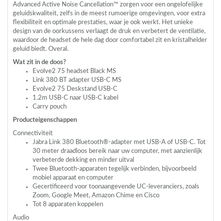
Advanced Active Noise Cancellation™ zorgen voor een ongelofelijke
geluidskwaliteit, zelfs in de meest rumoerige omgevingen, voor extra
flexibiliteit en optimale prestaties, waar je ook werkt. Het unieke
design van de oorkussens verlaagt de druk en verbetert de ventilatie,
waardoor de headset de hele dag door comfortabel zit en kristalhelder
geluid biedt. Overal.
Wat zit in de doos?
Evolve2 75 headset Black MS
Link 380 BT adapter
USB
-C MS
Evolve2 75 Deskstand
USB
-C
1.2m
USB
-C naar
USB
-C kabel
Carry pouch
Producteigenschappen
Connectiviteit
Jabra Link 380 Bluetooth®-adapter met
USB
-A of
USB
-C. Tot
30 meter draadloos bereik naar uw computer, met aanzienlijk
verbeterde dekking en minder uitval
Twee Bluetooth-apparaten tegelijk verbinden, bijvoorbeeld
mobiel apparaat en computer
Gecertificeerd voor toonaangevende UC-leveranciers, zoals
Zoom, Google Meet, Amazon Chime en Cisco
Tot 8 apparaten koppelen
Audio