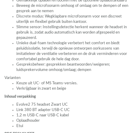
Gemakkelijk opladen en docken met de optionele oplaadstandaard
Beweeg de microfoonarm omhoog of omlaag om te dempen of een
gesprek aan te nemen
Discrete modus: Wegklapbare microfoonarm voor een discreet
uiterlijk en flexibel gebruik buiten kantoor.
Slimme sensor: Instellingsdetectie herkent wanneer de headset in
gebruik is, zodat audio automatisch kan worden afgespeeld en
gepauzeerd.
Unieke dual-foam technologie verbetert het comfort en biedt
geluidsisolatie, terwijl de opnieuw ontworpen oorkussens van
imitatieleer de ventilatie verbeteren en de druk verminderen voor
comfortabel gebruik de hele dag door.
Gespreksbeheer: gesprekken beantwoorden/weigeren;
luidsprekervolume omhoog/omlaag; dempen
Varianten
Keuze uit UC- of MS Teams-versies.
Verkrijgbaar in zwart en beige
Inhoud verpakking
Evolve2 75 headset Zwart UC
Link 380 BT adapter
USB
-C UC
1,2 m
USB
-C naar
USB
-C kabel
Oplaadhouder
Etui