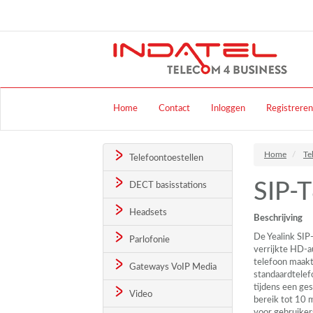
Home
Contact
Inloggen
Registreren
Home
Te
Telefoontoestellen
SIP-
DECT basisstations
Headsets
Beschrijving
De Yealink
SIP
Parlofonie
verrijkte HD-au
telefoon maakt
Gateways VoIP Media
standaardtelef
tijdens een ge
Video
bereik tot 10 m
voor gebruiker