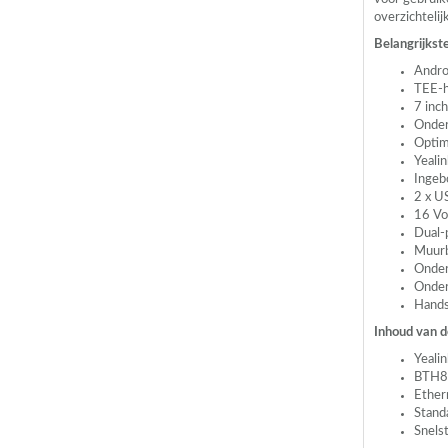
overzichtelij
Belangrijkst
Andro
TEE
-
7 inc
Onder
Optim
Yeali
Ingeb
2 x
U
16 Vo
Dual-
Muurb
Onder
Onder
Hands
Inhoud van d
Yeali
BTH88
Ether
Stand
Snels