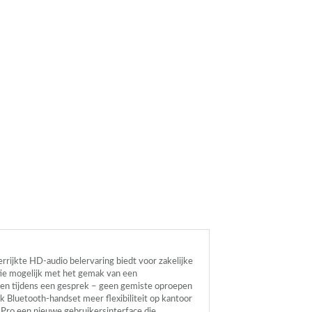
rrijkte HD-audio belervaring biedt voor zakelijke
tie mogelijk met het gemak van een
pen tijdens een gesprek – geen gemiste oproepen
k Bluetooth-handset meer flexibiliteit op kantoor
ro een nieuwe gebruikersinterface die