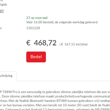
rd
rtgids
ET
23
op voorraad
Vóór 16.00 besteld, de volgende werkdag geleverd
er
1301228
€
468
,
72
(
€
567
,
15
incl.btw
)
Bestel
chrijving
IP
-T88W Pro is een eenvoudig te gebruiken slimme zakelijke telefoon die een ve
s. Deze slimme zakelijke telefoon maakt productiviteitsverhogende communica
efoon. Met de Yealink Bluetooth-handset BTH88 kunnen gebruikers vrij rondlo
 ze hun bureau verlaten. Met een bereik tot 10 meter (30 voet) biedt de Yealin
ers. Gebaseerd op het Android 13-besturingssysteem, adopteert de
SIP
-T88W P