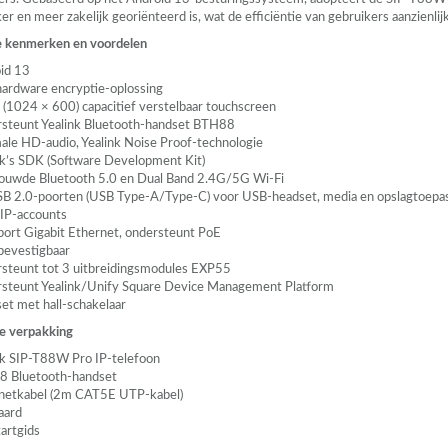
ker en meer zakelijk georiënteerd is, wat de efficiëntie van gebruikers aanzienlij
e kenmerken en voordelen
id 13
hardware encryptie-oplossing
h (1024 × 600) capacitief verstelbaar touchscreen
steunt Yealink Bluetooth-handset BTH88
ale HD-audio, Yealink Noise Proof-technologie
nk’s
SDK
(Software Development Kit)
ouwde Bluetooth 5.0 en Dual Band 2.4G/5G Wi-Fi
SB
2.0-poorten (
USB
Type-A/Type-C) voor
USB
-headset, media en opslagtoepa
IP-accounts
port Gigabit Ethernet, ondersteunt PoE
evestigbaar
steunt tot 3 uitbreidingsmodules EXP55
steunt Yealink/Unify Square Device Management Platform
et met hall-schakelaar
e verpakking
nk
SIP
-T88W Pro IP-telefoon
 Bluetooth-handset
netkabel (2m CAT5E
UTP
-kabel)
aard
tartgids