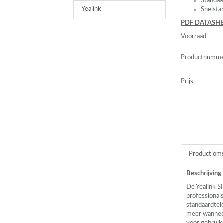
Standaa
Yealink
Snelsta
PDF
DATASHE
Voorraad
Productnumm
Prijs
Product oms
Beschrijving
De Yealink
S
professional
standaardtel
meer wanneer
voor gebruik