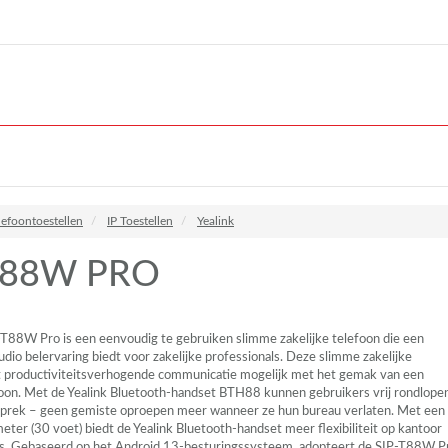
lefoontoestellen
IP Toestellen
Yealink
T88W PRO
-T88W Pro is een eenvoudig te gebruiken slimme zakelijke telefoon die een
dio belervaring biedt voor zakelijke professionals. Deze slimme zakelijke
 productiviteitsverhogende communicatie mogelijk met het gemak van een
oon. Met de Yealink Bluetooth-handset BTH88 kunnen gebruikers vrij rondlope
sprek – geen gemiste oproepen meer wanneer ze hun bureau verlaten. Met een
eter (30 voet) biedt de Yealink Bluetooth-handset meer flexibiliteit op kantoor
s. Gebaseerd op het Android 13-besturingssysteem, adopteert de
SIP
-T88W P