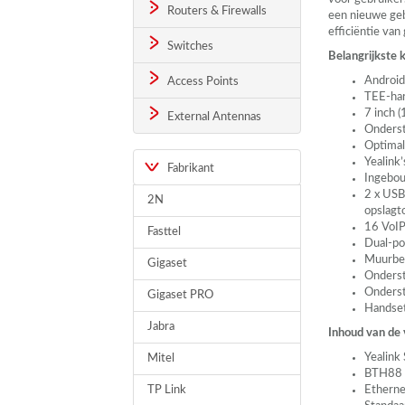
Routers & Firewalls
een nieuwe gebr
efficiëntie van
Switches
Belangrijkste
Android
Access Points
TEE
-ha
7 inch 
External Antennas
Onderst
Optimal
Yealink
Fabrikant
Ingebou
2 x
USB
2N
opslagt
16 VoIP
Fasttel
Dual-po
Muurbe
Gigaset
Onderst
Onderst
Gigaset PRO
Handset
Jabra
Inhoud van de
Yealink
Mitel
BTH88 
TP Link
Ethern