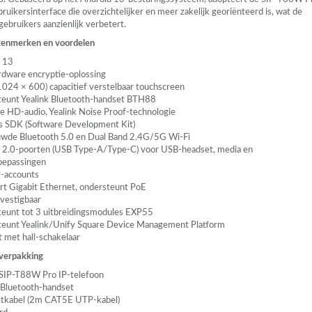
uikersinterface die overzichtelijker en meer zakelijk georiënteerd is, wat de
 gebruikers aanzienlijk verbetert.
 kenmerken en voordelen
 13
rdware encryptie-oplossing
(1024 × 600) capacitief verstelbaar touchscreen
eunt Yealink Bluetooth-handset BTH88
e HD-audio, Yealink Noise Proof-technologie
’s
SDK
(Software Development Kit)
wde Bluetooth 5.0 en Dual Band 2.4G/5G Wi-Fi
2.0-poorten (
USB
Type-A/Type-C) voor
USB
-headset, media en
oepassingen
-accounts
rt Gigabit Ethernet, ondersteunt PoE
vestigbaar
eunt tot 3 uitbreidingsmodules EXP55
eunt Yealink/Unify Square Device Management Platform
 met hall-schakelaar
 verpakking
SIP
-T88W Pro IP-telefoon
Bluetooth-handset
etkabel (2m CAT5E
UTP
-kabel)