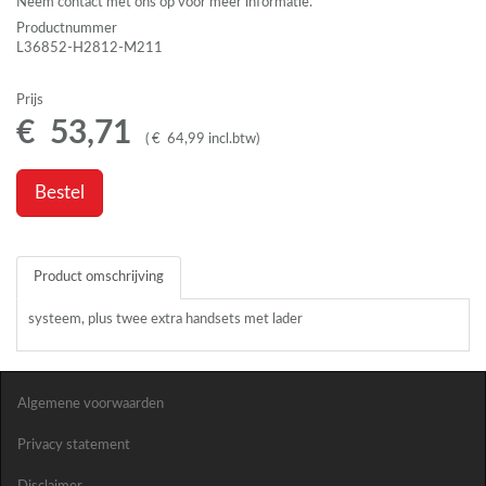
Neem contact met ons op voor meer informatie.
Productnummer
L36852-H2812-M211
Prijs
€
53
,
71
(
€
64
,
99
incl.btw
)
Bestel
Product omschrijving
systeem, plus twee extra handsets met lader
Algemene voorwaarden
Privacy statement