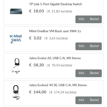
TP Link 5-Port Gigabit Desktop Switch
€
18
,
03
(
€
21
,
82
incl.btw
)
Info
Bestel
Mitel OneBox VM Basic user SWA 1y
€
3
,
02
(
€
3
,
65
incl.btw
)
Info
Bestel
Jabra Evolve 20, USB C/A, MS Stereo
€
58
,
30
(
€
70
,
54
incl.btw
)
Info
Bestel
Jabra Evolve2 40 SE, USB C/A, MS Stereo
€
144
,
00
(
€
174
,
24
incl.btw
)
Info
Bestel