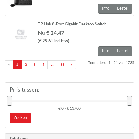
Info
Bestel
TP Link 8-Port Gigabit Desktop Switch
Nu € 24,47
(€ 29,61
incl.btw
)
Info
Bestel
Toont items
1 - 21
van
1735
«
1
2
3
4
...
83
»
Prijs tussen:
€ 0 - € 13700
Zoeken