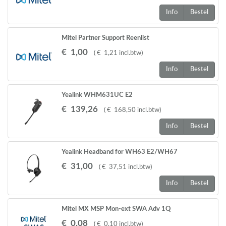
Info
Bestel
Mitel Partner Support Reenlist
€
1
,
00
(
€
1
,
21
incl.btw
)
Info
Bestel
Yealink WHM631UC E2
€
139
,
26
(
€
168
,
50
incl.btw
)
Info
Bestel
Yealink Headband for WH63 E2/WH67
€
31
,
00
(
€
37
,
51
incl.btw
)
Info
Bestel
Mitel MX MSP Mon-ext SWA Adv 1Q
€
0
,
08
(
€
0
,
10
incl.btw
)