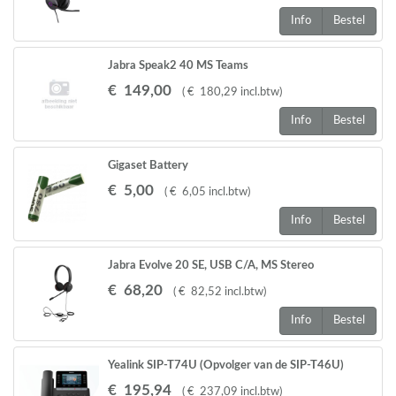
Info
Bestel
Jabra Speak2 40 MS Teams
€
149
,
00
(
€
180
,
29
incl.btw
)
Info
Bestel
Gigaset Battery
A510,A58,S68,C300,C530,C47,C59,
€
5
,
00
(
€
6
,
05
incl.btw
)
C610,S3,S4,S5 Pro,S79,S800,,E630 2 STUKS
Info
Bestel
Jabra Evolve 20 SE, USB C/A, MS Stereo
€
68
,
20
(
€
82
,
52
incl.btw
)
Info
Bestel
Yealink SIP-T74U (Opvolger van de SIP-T46U)
€
195
,
94
(
€
237
,
09
incl.btw
)