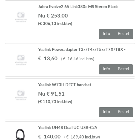
Jabra Evolve2 65 Link380c MS Stereo Black
Nu € 253,00
(€ 306,13
incl.btw
)
Info
Bestel
Yealink Poweradapter T3x/T4x/T5x/T7X/T8X -
serie and MPX serie EXP 40, EXP 50
€
13
,
60
(
€
16
,
46
incl.btw
)
Info
Bestel
Yealink W73H DECT handset
Nu € 91,51
(€ 110,73
incl.btw
)
Info
Bestel
Yealink UH48 Dual UC USB-C/A
€
140
,
00
(
€
169
,
40
incl.btw
)