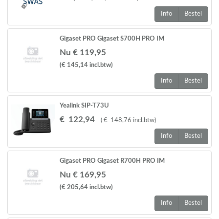
Info
Bestel
Gigaset PRO Gigaset S700H PRO IM
Nu € 119,95
(€ 145,14
incl.btw
)
Info
Bestel
Yealink SIP-T73U
€
122
,
94
(
€
148
,
76
incl.btw
)
Info
Bestel
Gigaset PRO Gigaset R700H PRO IM
Nu € 169,95
(€ 205,64
incl.btw
)
Info
Bestel