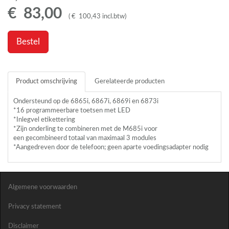
€
83
,
00
(
€
100
,
43
incl.btw
)
Bestel
Product omschrijving
Gerelateerde producten
Ondersteund op de 6865i, 6867i, 6869i en 6873i
*16 programmeerbare toetsen met
LED
*Inlegvel etikettering
*Zijn onderling te combineren met de M685i voor
een gecombineerd totaal van maximaal 3 modules
*Aangedreven door de telefoon; geen aparte voedingsadapter nodig
Algemene voorwaarden
Privacy statement
Disclaimer