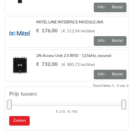
Info
Bestel
MITEL LINE INTERFACE MODULE (NA
€
176
,
00
(
€
212
,
96
incl.btw
)
Info
Bestel
2N Access Unit 2.0 RFID - 125kHz, secured
13.56MHz, NFC, PICard compatible
€
732
,
00
(
€
885
,
72
incl.btw
)
Info
Bestel
Toont items
1 - 3
van
3
Prijs tussen:
€ 175 - € 750
Zoeken