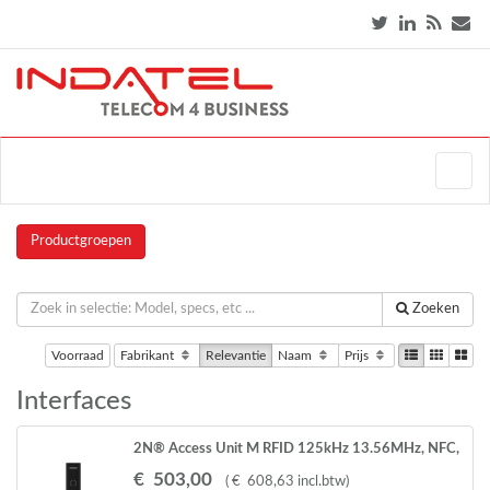
Productgroepen
Zoeken
Voorraad
Fabrikant
Relevantie
Naam
Prijs
Interfaces
2N® Access Unit M RFID 125kHz 13.56MHz, NFC,
PICard compatible
€
503
,
00
(
€
608
,
63
incl.btw
)