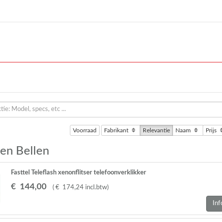
Voorraad
Fabrikant
Relevantie
Naam
Prijs
 en Bellen
Fasttel Teleflash xenonflitser telefoonverklikker
€
144
,
00
(
€
174
,
24
incl.btw
)
Inf