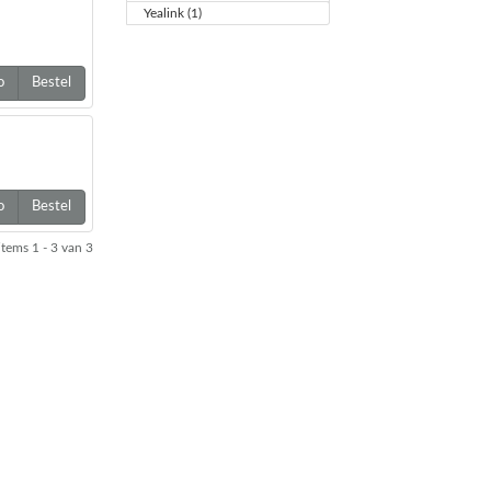
Yealink (1)
o
Bestel
o
Bestel
items
1 - 3
van
3