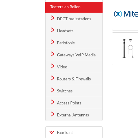
Toeters en Bellen
DECT basisstations
Headsets
Parlofonie
Gateways VoIP Media
Video
Routers & Firewalls
Switches
Access Points
External Antennas
Fabrikant