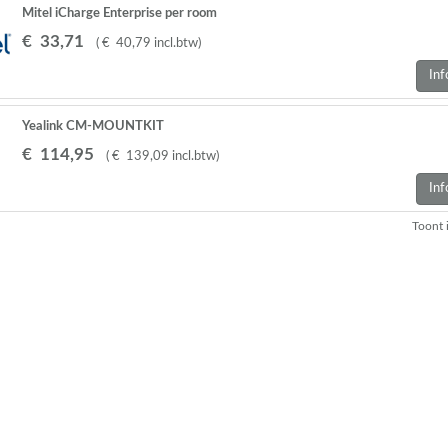
Mitel iCharge Enterprise per room
€
33
,
71
(
€
40
,
79
incl.btw
)
Inf
Yealink CM-MOUNTKIT
€
114
,
95
(
€
139
,
09
incl.btw
)
Inf
Toont 