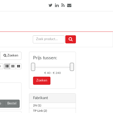
Zoeken
Prijs tussen:
€ 40 - € 240
Zoeken
Fabrikant
o
Bestel
2N (1)
TP Link (2)