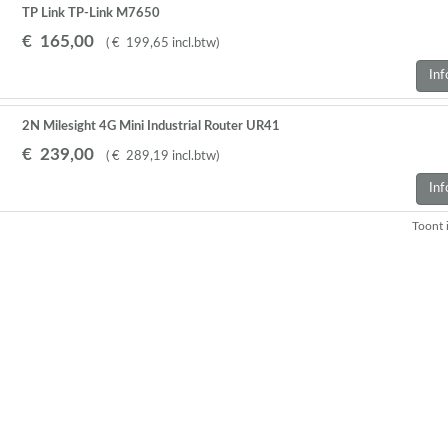
TP Link TP-Link M7650
€
165
,
00
(
€
199
,
65
incl.btw
)
Inf
2N Milesight 4G Mini Industrial Router UR41
€
239
,
00
(
€
289
,
19
incl.btw
)
Inf
Toont 