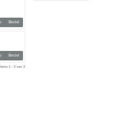
o
Bestel
o
Bestel
items
1 - 3
van
3