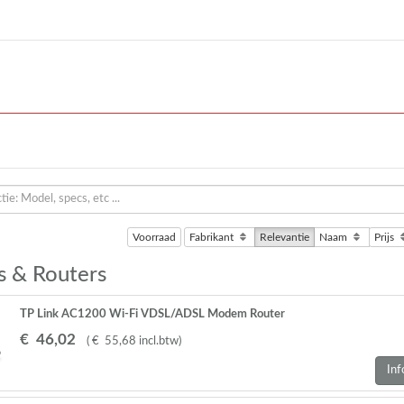
Voorraad
Fabrikant
Relevantie
Naam
Prijs
 & Routers
TP Link AC1200 Wi-Fi VDSL/ADSL Modem Router
€
46
,
02
(
€
55
,
68
incl.btw
)
Inf