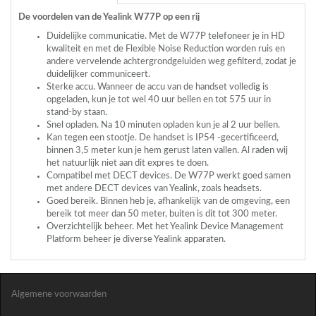
De voordelen van de Yealink W77P op een rij
Duidelijke communicatie. Met de W77P telefoneer je in HD
kwaliteit en met de Flexible Noise Reduction worden ruis en
andere vervelende achtergrondgeluiden weg gefilterd, zodat je
duidelijker communiceert.
Sterke accu. Wanneer de accu van de handset volledig is
opgeladen, kun je tot wel 40 uur bellen en tot 575 uur in
stand-by staan.
Snel opladen. Na 10 minuten opladen kun je al 2 uur bellen.
Kan tegen een stootje. De handset is IP54 -gecertificeerd,
binnen 3,5 meter kun je hem gerust laten vallen. Al raden wij
het natuurlijk niet aan dit expres te doen.
Compatibel met
DECT
devices. De W77P werkt goed samen
met andere
DECT
devices van Yealink, zoals headsets.
Goed bereik. Binnen heb je, afhankelijk van de omgeving, een
bereik tot meer dan 50 meter, buiten is dit tot 300 meter.
Overzichtelijk beheer. Met het Yealink Device Management
Platform beheer je diverse Yealink apparaten.
Algemene voorwaarden