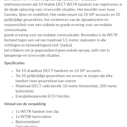
telefoonsysteem dat 10 Yealink
DECT
W57R handsets kan registreren, is
de ideale oplossing voor stressvolle situaties. Het beschikt over meer
functies, lijnen en mobiliteit. Het ondersteunt tot 10
SIP
-accounts en 20
gelijktijdige gesprekken, het verbeteren van de signaalsterkte en
responsiviteit voor een stabiele en goede ervaring voor uw mobiele
communicatie.
goede ervaring voor uw mobiele communicatie. Bovendien is de W57R
bestand tegen een val van maximaal 3,5 meter, spatwater in alle
richtingen en binnendringend stof. Dankzij
het trilalarm mis je gegarandeerd geen enkele oproep, zelfs niet in
lawaaierige en stressvolle situaties.
Specificaties
Tot 10 draadloze
DECT
-handsets en 10
SIP
-accounts.
Tot 20 gelijktijdige gesprekken om ervoor te zorgen dat elke
handset twee gesprekken kan voeren
Maximaal
DECT
radio bereik: 50 meter binnenshuis, 300 meter
buitenshuis
Energiebesparende
ECO
-functies
Inhoud van de verpakking
1x W57R-handset met clip
1x W70B-basisstation
Basisstandaard