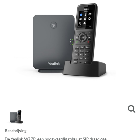
Beschrijving
De Yealink W77P, een hoogwaardig robuust
SIP
draadloze