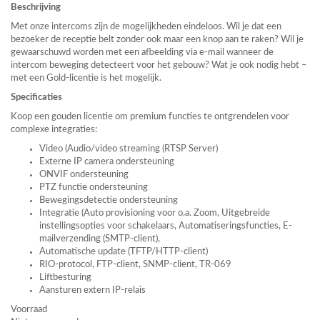
Beschrijving
Met onze intercoms zijn de mogelijkheden eindeloos. Wil je dat een
bezoeker de receptie belt zonder ook maar een knop aan te raken? Wil je
gewaarschuwd worden met een afbeelding via e-mail wanneer de
intercom beweging detecteert voor het gebouw? Wat je ook nodig hebt –
met een Gold-licentie is het mogelijk.
Specificaties
Koop een gouden licentie om premium functies te ontgrendelen voor
complexe integraties:
Video (Audio/video streaming (
RTSP
Server)
Externe IP camera ondersteuning
ONVIF
ondersteuning
PTZ
functie ondersteuning
Bewegingsdetectie ondersteuning
Integratie (Auto provisioning voor o.a. Zoom, Uitgebreide
instellingsopties voor schakelaars, Automatiseringsfuncties, E-
mailverzending (
SMTP
-client),
Automatische update (
TFTP
/HTTP-client)
RIO
-protocol,
FTP
-client,
SNMP
-client, TR-069
Liftbesturing
Aansturen extern IP-relais
Voorraad