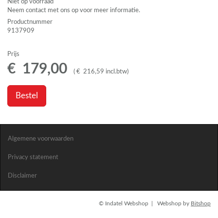
Niet op voorraad
Neem contact met ons op voor meer informatie.
Productnummer
9137909
Prijs
€
179
,
00
(
€
216
,
59
incl.btw
)
Bestel
Algemene voorwaarden
Privacy statement
Disclaimer
© Indatel Webshop | Webshop by
Bitshop