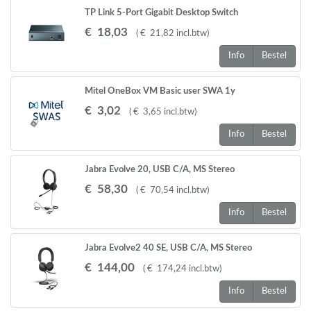
TP Link 5-Port Gigabit Desktop Switch
€
18
,
03
(
€
21
,
82
incl.btw
)
Info
Bestel
Mitel OneBox VM Basic user SWA 1y
€
3
,
02
(
€
3
,
65
incl.btw
)
Info
Bestel
Jabra Evolve 20, USB C/A, MS Stereo
€
58
,
30
(
€
70
,
54
incl.btw
)
Info
Bestel
Jabra Evolve2 40 SE, USB C/A, MS Stereo
€
144
,
00
(
€
174
,
24
incl.btw
)
Info
Bestel