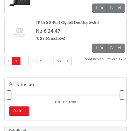
Info
Bestel
TP Link 8-Port Gigabit Desktop Switch
Nu € 24,47
(€ 29,61
incl.btw
)
Info
Bestel
Toont items
1 - 21
van
1735
«
1
2
3
4
...
83
»
Prijs tussen:
€ 0 - € 13700
Zoeken