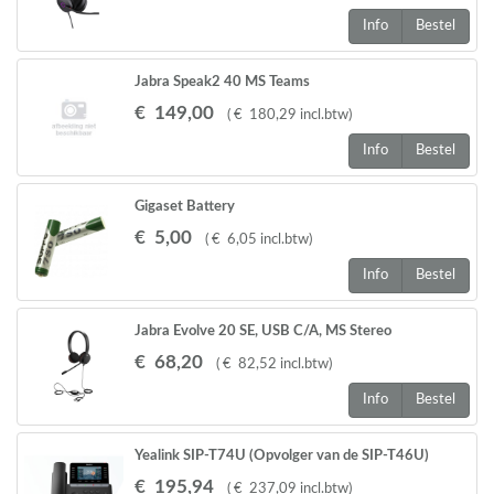
Info
Bestel
Jabra Speak2 40 MS Teams
€
149
,
00
(
€
180
,
29
incl.btw
)
Info
Bestel
Gigaset Battery
A510,A58,S68,C300,C530,C47,C59,
€
5
,
00
(
€
6
,
05
incl.btw
)
C610,S3,S4,S5 Pro,S79,S800,,E630 2 STUKS
Info
Bestel
Jabra Evolve 20 SE, USB C/A, MS Stereo
€
68
,
20
(
€
82
,
52
incl.btw
)
Info
Bestel
Yealink SIP-T74U (Opvolger van de SIP-T46U)
€
195
,
94
(
€
237
,
09
incl.btw
)