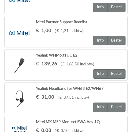
Info
Bestel
Mitel Partner Support Reenlist
€
1
,
00
(
€
1
,
21
incl.btw
)
Info
Bestel
Yealink WHM631UC E2
€
139
,
26
(
€
168
,
50
incl.btw
)
Info
Bestel
Yealink Headband for WH63 E2/WH67
€
31
,
00
(
€
37
,
51
incl.btw
)
Info
Bestel
Mitel MX MSP Mon-ext SWA Adv 1Q
€
0
,
08
(
€
0
,
10
incl.btw
)