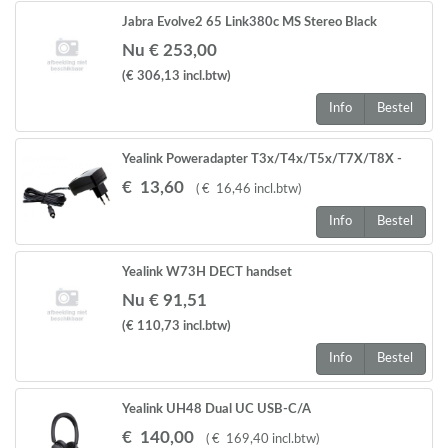
Jabra Evolve2 65 Link380c MS Stereo Black
Nu € 253,00
(€ 306,13
incl.btw
)
Info
Bestel
Yealink Poweradapter T3x/T4x/T5x/T7X/T8X -
serie and MPX serie EXP 40, EXP 50
€
13
,
60
(
€
16
,
46
incl.btw
)
Info
Bestel
Yealink W73H DECT handset
Nu € 91,51
(€ 110,73
incl.btw
)
Info
Bestel
Yealink UH48 Dual UC USB-C/A
€
140
,
00
(
€
169
,
40
incl.btw
)