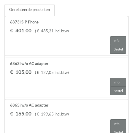
Gerelateerde producten
6873i SIP Phone
€
401
,
00
(
€
485
,
21
incl.btw
)
Info
Bestel
6863i w/o AC adapter
€
105
,
00
(
€
127
,
05
incl.btw
)
Info
Bestel
6865i w/o AC adapter
€
165
,
00
(
€
199
,
65
incl.btw
)
Info
Bestel