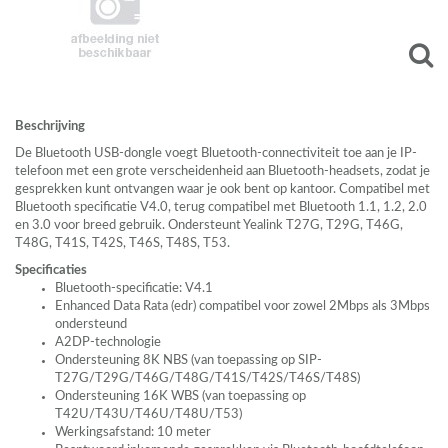
Beschrijving
De Bluetooth
USB
-dongle voegt Bluetooth-connectiviteit toe aan je IP-
telefoon met een grote verscheidenheid aan Bluetooth-headsets, zodat je
gesprekken kunt ontvangen waar je ook bent op kantoor. Compatibel met
Bluetooth specificatie V4.0, terug compatibel met Bluetooth 1.1, 1.2, 2.0
en 3.0 voor breed gebruik. Ondersteunt Yealink T27G, T29G, T46G,
T48G, T41S, T42S, T46S, T48S, T53.
Specificaties
Bluetooth-specificatie: V4.1
Enhanced Data Rata (edr) compatibel voor zowel 2Mbps als 3Mbps
ondersteund
A2DP-technologie
Ondersteuning 8K
NBS
(van toepassing op
SIP
-
T27G/T29G/T46G/T48G/T41S/T42S/T46S/T48S)
Ondersteuning 16K
WBS
(van toepassing op
T42U/T43U/T46U/T48U/T53)
Werkingsafstand: 10 meter