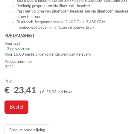
Beantwoord inkomende gesprekken via Bluetooth-hoofdtelefoon
Beëindig gesprekken via Bluetooth-headset
Past het volume van Bluetooth-headset aan via Bluetooth-headset
of uw telefoon
Bluetooth-frequentiebereik: 2,402 GHz-2,480 GHz
Ingebouwde beveiliging *Laag stroomverbruik
PDF
DATASHEET
Voorraad
42
op voorraad
Vóór 16.00 besteld, de volgende werkdag geleverd
Productnummer
BT41
Prijs
€
23
,
41
(
€
28
,
33
incl.btw
)
Bestel
Product omschrijving