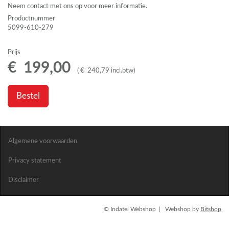
Neem contact met ons op voor meer informatie.
Productnummer
5099-610-279
Prijs
€
199
,
00
(
€
240
,
79
incl.btw
)
Bestel
Algemene voorwaarden
Privacy statement
Disclaimer
© Indatel Webshop | Webshop by
Bitshop