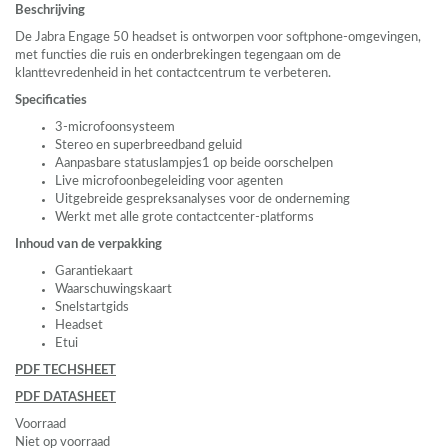
Beschrijving
De Jabra Engage 50 headset is ontworpen voor softphone-omgevingen,
met functies die ruis en onderbrekingen tegengaan om de
klanttevredenheid in het contactcentrum te verbeteren.
Specificaties
3-microfoonsysteem
Stereo en superbreedband geluid
Aanpasbare statuslampjes1 op beide oorschelpen
Live microfoonbegeleiding voor agenten
Uitgebreide gespreksanalyses voor de onderneming
Werkt met alle grote contactcenter-platforms
Inhoud van de verpakking
Garantiekaart
Waarschuwingskaart
Snelstartgids
Headset
Etui
PDF
TECHSHEET
PDF
DATASHEET
Voorraad
Niet op voorraad