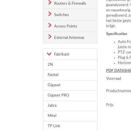
Routers & Firewalls
geanalyseerd. 
en nauwkeurig 
Switches
gerealiseerd, z
het beste gezic
krijgt.
Access Points
Specificaties
External Antennas
Auto Fr
juiste 
PTZ
-ca
Fabrikant
Plug & 
Horizon
2N
PDF
DATASHE
Fasttel
Voorraad
Gigaset
Productnumm
Gigaset PRO
Prijs
Jabra
Mitel
TP Link