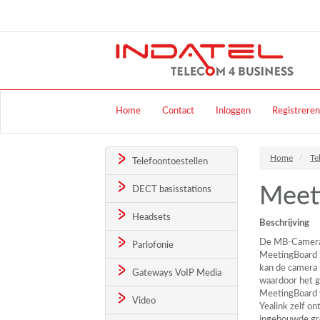
Home
Contact
Inloggen
Registreren
Home
Te
Telefoontoestellen
Meet
DECT basisstations
Headsets
Beschrijving
De MB-Camera-6
Parlofonie
MeetingBoard i
kan de camera 
Gateways VoIP Media
waardoor het 
MeetingBoard v
Video
Yealink zelf on
ingebouwde gro