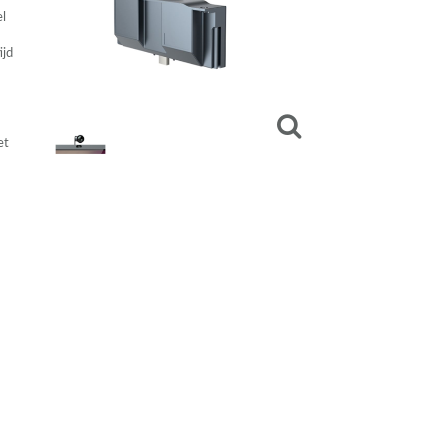
el
ijd
et