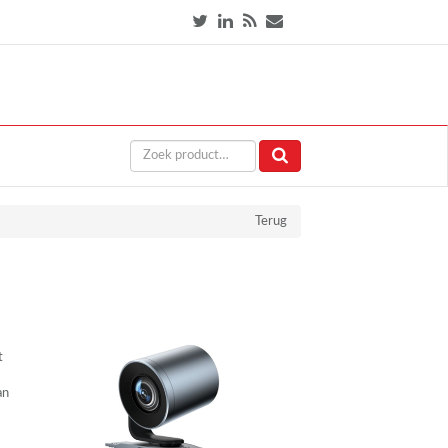
Terug
t
an