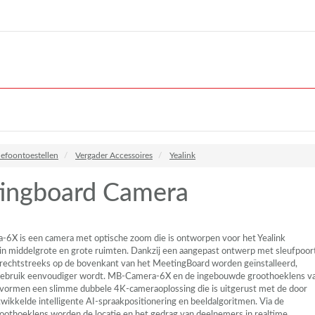
lefoontoestellen
Vergader Accessoires
Yealink
ingboard Camera
X is een camera met optische zoom die is ontworpen voor het Yealink
n middelgrote en grote ruimten. Dankzij een aangepast ontwerp met sleufpoor
rechtstreeks op de bovenkant van het MeetingBoard worden geïnstalleerd,
gebruik eenvoudiger wordt. MB-Camera-6X en de ingebouwde groothoeklens v
ormen een slimme dubbele 4K-cameraoplossing die is uitgerust met de door
twikkelde intelligente AI-spraakpositionering en beeldalgoritmen. Via de
othoeklens worden de locatie en het gedrag van deelnemers in realtime