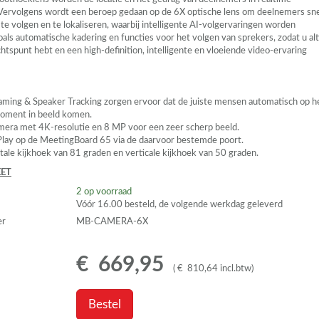
Vervolgens wordt een beroep gedaan op de 6X optische lens om deelnemers sn
te volgen en te lokaliseren, waarbij intelligente AI-volgervaringen worden
oals automatische kadering en functies voor het volgen van sprekers, zodat u alt
htspunt hebt en een high-definition, intelligente en vloeiende video-ervaring
aming & Speaker Tracking zorgen ervoor dat de juiste mensen automatisch op h
moment in beeld komen.
mera met 4K-resolutie en 8 MP voor een zeer scherp beeld.
Play op de MeetingBoard 65 via de daarvoor bestemde poort.
tale kijkhoek van 81 graden en verticale kijkhoek van 50 graden.
ET
2
op voorraad
Vóór 16.00 besteld, de volgende werkdag geleverd
er
MB-CAMERA-6X
€
669
,
95
(
€
810
,
64
incl.btw
)
Bestel