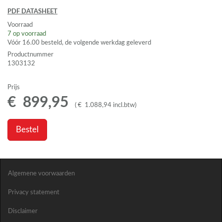
PDF
DATASHEET
Voorraad
7
op voorraad
Vóór 16.00 besteld, de volgende werkdag geleverd
Productnummer
1303132
Prijs
€
899
,
95
(
€
1.088
,
94
incl.btw
)
Bestel
Algemene voorwaarden
Privacy statement
Disclaimer