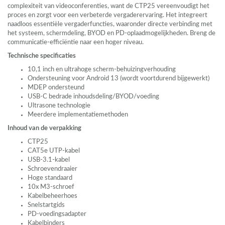
complexiteit van videoconferenties, want de CTP25 vereenvoudigt het
proces en zorgt voor een verbeterde vergaderervaring. Het integreert
naadloos essentiële vergaderfuncties, waaronder directe verbinding met
het systeem, schermdeling,
BYOD
en PD-oplaadmogelijkheden. Breng de
communicatie-efficiëntie naar een hoger niveau.
Technische specificaties
10,1 inch en ultrahoge scherm-behuizingverhouding
Ondersteuning voor Android 13 (wordt voortdurend bijgewerkt)
MDEP
ondersteund
USB
-C bedrade inhoudsdeling/BYOD/voeding
Ultrasone technologie
Meerdere implementatiemethoden
Inhoud van de verpakking
CTP25
CAT5e
UTP
-kabel
USB
-3.1-kabel
Schroevendraaier
Hoge standaard
10x M3-schroef
Kabelbeheerhoes
Snelstartgids
PD-voedingsadapter
Kabelbinders