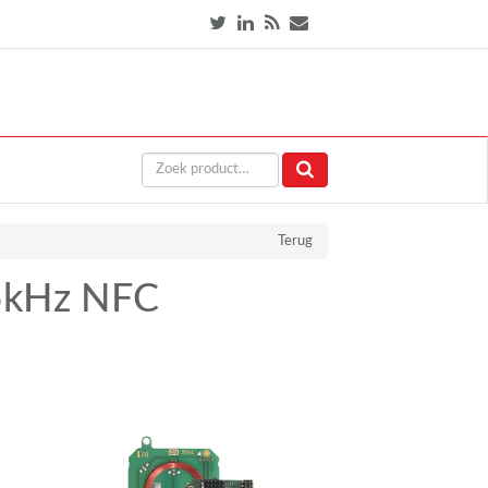
Terug
25kHz NFC