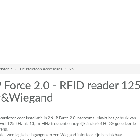
rlofonie
Deurtelefoon Accessoires
2N
 Force 2.0 - RFID reader 1
y&Wiegand
kaartlezer voor installatie in 2N IP Force 2.0 intercoms. Maakt het gebruik van
wel 125 kHz als 13,56 MHz frequentie mogelijk, inclusief HID® gecodeerde
ens.
ais, twee logische ingangen en een Wiegand-interface zijn beschikbaar.