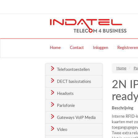
Home
Contact
Inloggen
Registreren
Home
Pa
Telefoontoestellen
2N IP
DECT basisstations
read
Headsets
Parlofonie
Beschrijving
Interne
RFID
-
Gateways VoIP Media
kaarten met zo
toegangsgegev
Video
Twee extra rel