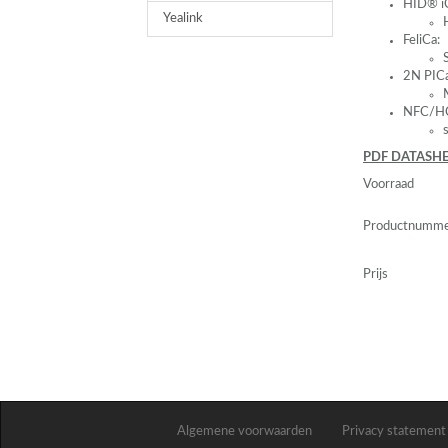
HID® i
Yealink
FeliCa:
2N
PIC
NFC
/H
PDF
DATASHE
Voorraad
Productnumm
Prijs
Algemene voorwaarden
Privacy statement