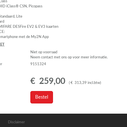
Class
HID
iClass®
CSN
, Picopass
Standaard, Lite
ard
MIFARE
DESF
ire EV2 & EV3 kaarten
CE:
smartphone met de My2N App
ET
Niet op voorraad
Neem contact met ons op voor meer informatie.
er
9151324
€
259
,
00
(
€
313
,
39
incl.btw
)
Bestel
Disclaimer