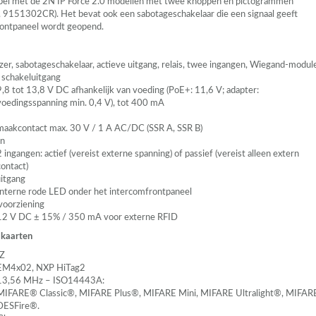
ibel met de 2N IP Force 2.0 modellen met twee knoppen en pictogrammen
9151302CR). Het bevat ook een sabotageschakelaar die een signaal geeft
rontpaneel wordt geopend.
ezer, sabotageschakelaar, actieve uitgang, relais, twee ingangen, Wiegand-modul
 schakeluitgang
9,8 tot 13,8 V DC afhankelijk van voeding (PoE+: 11,6 V; adapter:
voedingsspanning min. 0,4 V), tot 400 mA
maakcontact max. 30 V / 1 A AC/DC (
SSR
A,
SSR
B)
en
2 ingangen: actief (vereist externe spanning) of passief (vereist alleen extern
contact)
uitgang
Interne rode
LED
onder het intercomfrontpaneel
oorziening
12 V DC ± 15% / 350 mA voor externe
RFID
 kaarten
Z
EM4x02,
NXP
HiTag2
13,56 MHz – ISO14443A:
MIFARE® Classic®,
MIFARE
Plus®,
MIFARE
Mini,
MIFARE
Ultralight®,
MIFAR
DESFire®.