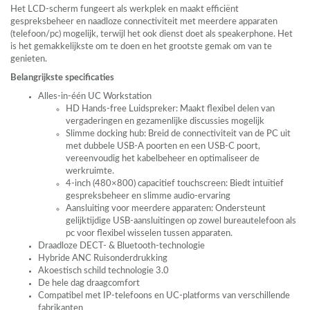
Het
LCD
-scherm fungeert als werkplek en maakt efficiënt
gespreksbeheer en naadloze connectiviteit met meerdere apparaten
(telefoon/pc) mogelijk, terwijl het ook dienst doet als speakerphone. Het
is het gemakkelijkste om te doen en het grootste gemak om van te
genieten.
Belangrijkste specificaties
Alles-in-één UC Workstation
HD Hands-free Luidspreker: Maakt flexibel delen van
vergaderingen en gezamenlijke discussies mogelijk
Slimme docking hub: Breid de connectiviteit van de PC uit
met dubbele
USB
-A poorten en een
USB
-C poort,
vereenvoudig het kabelbeheer en optimaliseer de
werkruimte.
4-inch (480×800) capacitief touchscreen: Biedt intuïtief
gespreksbeheer en slimme audio-ervaring
Aansluiting voor meerdere apparaten: Ondersteunt
gelijktijdige
USB
-aansluitingen op zowel bureautelefoon als
pc voor flexibel wisselen tussen apparaten.
Draadloze
DECT
- & Bluetooth-technologie
Hybride
ANC
Ruisonderdrukking
Akoestisch schild technologie 3.0
De hele dag draagcomfort
Compatibel met IP-telefoons en UC-platforms van verschillende
fabrikanten