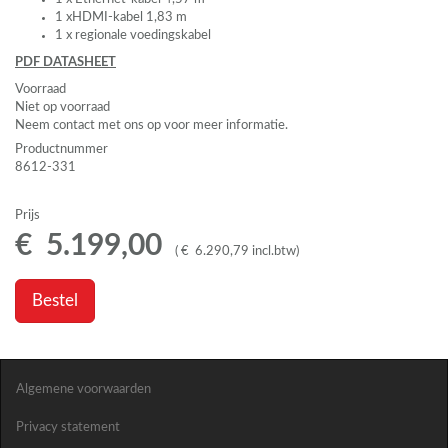
1 xHDMI-kabel 1,83 m
1 x regionale voedingskabel
PDF
DATASHEET
Voorraad
Niet op voorraad
Neem contact met ons op voor meer informatie.
Productnummer
8612-331
Prijs
€
5.199
,
00
(
€
6.290
,
79
incl.btw
)
Bestel
Algemene voorwaarden
Privacy statement