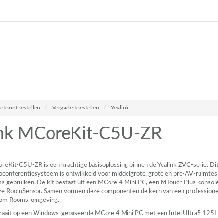
lefoontoestellen
Vergadertoestellen
Yealink
ink MCoreKit-C5U-ZR
reKit-C5U-ZR is een krachtige basisoplossing binnen de Yealink
ZVC
-serie. Di
oconferentiesysteem is ontwikkeld voor middelgrote, grote en pro-AV-ruimtes
 gebruiken. De kit bestaat uit een MCore 4 Mini PC, een MTouch Plus-consol
oze RoomSensor. Samen vormen deze componenten de kern van een professione
Zoom Rooms-omgeving.
raait op een Windows-gebaseerde MCore 4 Mini PC met een Intel Ultra5 125