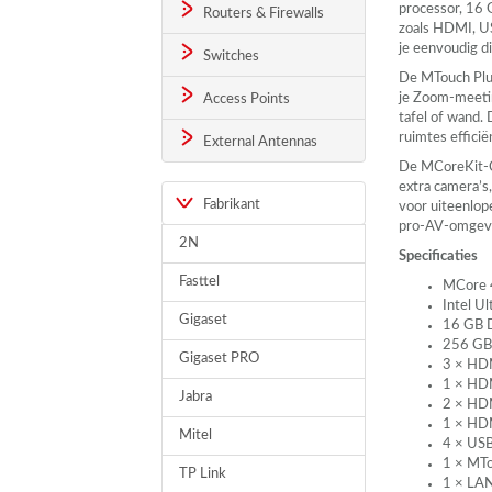
processor, 1
Routers & Firewalls
zoals
HDMI
,
U
je eenvoudig d
Switches
De MTouch Plus
je Zoom-meetin
Access Points
tafel of wand.
ruimtes effici
External Antennas
De MCoreKit-C5
extra camera’s
Fabrikant
voor uiteenlop
pro-AV-omgev
2N
Specificaties
Fasttel
MCore 
Intel U
Gigaset
16 GB 
256 G
Gigaset PRO
3 ×
HD
1 ×
HD
Jabra
2 ×
HD
1 ×
HD
Mitel
4 ×
US
1 × MTo
TP Link
1 ×
LA