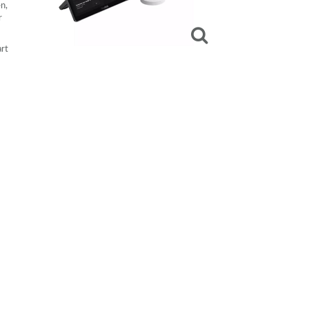
n,
r
art