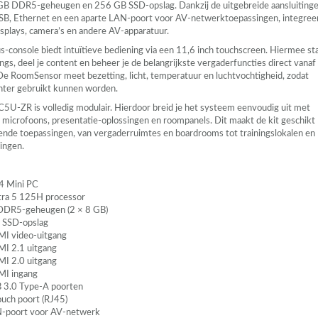
6 GB DDR5-geheugen en 256 GB
SSD
-opslag. Dankzij de uitgebreide aansluitinge
SB
, Ethernet en een aparte
LAN
-poort voor AV-netwerktoepassingen, integree
isplays, camera’s en andere AV-apparatuur.
-console biedt intuïtieve bediening via een 11,6 inch touchscreen. Hiermee st
gs, deel je content en beheer je de belangrijkste vergaderfuncties direct vanaf
 De RoomSensor meet bezetting, licht, temperatuur en luchtvochtigheid, zodat
ënter gebruikt kunnen worden.
U-ZR is volledig modulair. Hierdoor breid je het systeem eenvoudig uit met
, microfoons, presentatie-oplossingen en roompanels. Dit maakt de kit geschikt
ende toepassingen, van vergaderruimtes en boardrooms tot trainingslokalen en
ingen.
4 Mini PC
ltra 5 125H processor
DDR5-geheugen (2 × 8 GB)
B
SSD
-opslag
MI
video-uitgang
MI
2.1 uitgang
MI
2.0 uitgang
MI
ingang
B
3.0 Type-A poorten
uch poort (RJ45)
N
-poort voor AV-netwerk