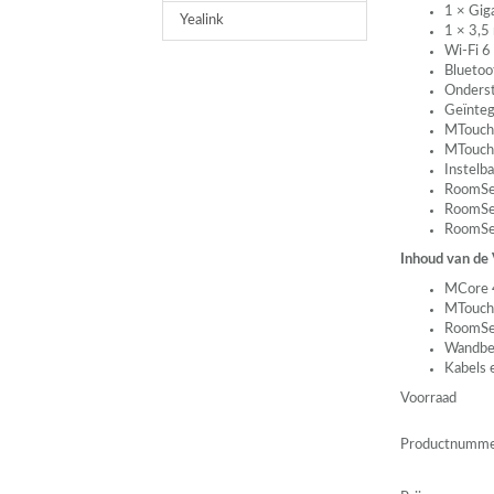
1 × Gig
Yealink
1 × 3,5
Wi-Fi 6
Bluetoo
Onders
Geïnteg
MTouch 
MTouch 
Instelb
RoomSen
RoomSen
RoomSens
Inhoud van de
MCore 
MTouch 
RoomSe
Wandbe
Kabels 
Voorraad
Productnumm