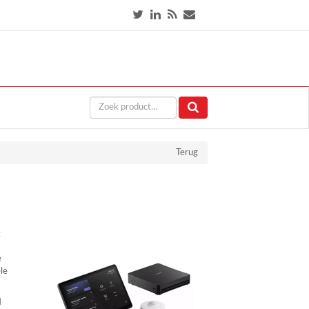
Terug
t
e
le
H