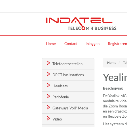
Home
Contact
Inloggen
Registreren
Home
Te
Telefoontoestellen
Yeal
DECT basisstations
Headsets
Beschrijving
De Yealink MCo
Parlofonie
modulaire vide
die Zoom Rooms
Gateways VoIP Media
en een draadl
en flexibele 
Video
Het systeem d