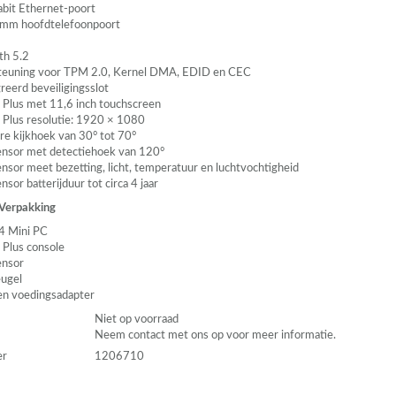
abit Ethernet-poort
 mm hoofdtelefoonpoort
th 5.2
teuning voor
TPM
2.0, Kernel
DMA
,
EDID
en
CEC
reerd beveiligingsslot
Plus met 11,6 inch touchscreen
Plus resolutie: 1920 × 1080
are kijkhoek van 30° tot 70°
sor met detectiehoek van 120°
sor meet bezetting, licht, temperatuur en luchtvochtigheid
or batterijduur tot circa 4 jaar
 Verpakking
4 Mini PC
Plus console
nsor
ugel
en voedingsadapter
Niet op voorraad
Neem contact met ons op voor meer informatie.
er
1206710