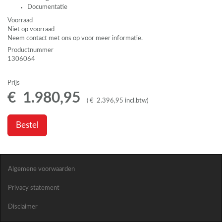
Documentatie
Voorraad
Niet op voorraad
Neem contact met ons op voor meer informatie.
Productnummer
1306064
Prijs
€
1.980
,
95
(
€
2.396
,
95
incl.btw
)
Bestel
Algemene voorwaarden
Privacy statement
Disclaimer