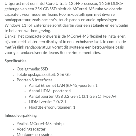
Uitgerust met een Intel Core Ultra 5 125H-processor, 16 GB DDR5-
geheugen en een 256 GB
SSD
biedt de MCore4-MS ruim voldoende
capaciteit voor moderne Teams Rooms-opstellingen met diverse
randapparatuur, zoals camera’s, touch panels en audio-oplossingen.
Windows 11 IoT Enterprise zorgt daarbij voor een stabiele en eenvoudig
te beheren werkomgeving.
Dankzij het compacte ontwerp is de MCore4-MS flexibel te installeren,
bijvoorbeeld achter een display of in een technische kast. In combinatie
met Yealink randapparatuur vormt dit systeem een betrouwbare basis
voor gestandaardiseerde Teams Rooms-implementaties.
Specificaties
Opslagmedia:
SSD
Totale opslagcapaciteit: 256 Gb
Poorten & interfaces
Aantal Ethernet
LAN
(RJ-45)-poorten: 1
Aantal
HDMI
-poorten: 4
Aantal poorten
USB
3.2 Gen 1 (3.1 Gen 1) Type A4
HDMI
versie: 2.0/2.1
Hoofdtelefoonuitgangen: 1
Inhoud verpakking
Yealink MCore4-MS mini-pc
Voedingsadapter
Montage-accessoires