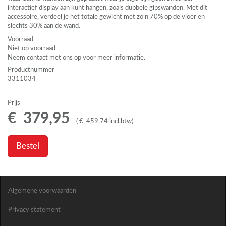
interactief display aan kunt hangen, zoals dubbele gipswanden. Met dit
accessoire, verdeel je het totale gewicht met zo’n 70% op de vloer en
slechts 30% aan de wand.
Voorraad
Niet op voorraad
Neem contact met ons op voor meer informatie.
Productnummer
3311034
Prijs
€
379
,
95
(
€
459
,
74
incl.btw
)
Bestel
Algemene voorwaarden
Privacy statement