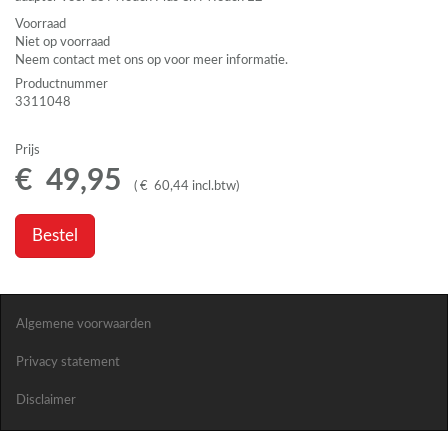
Voorraad
Niet op voorraad
Neem contact met ons op voor meer informatie.
Productnummer
3311048
Prijs
€
49
,
95
(
€
60
,
44
incl.btw
)
Bestel
Algemene voorwaarden
Privacy statement
Disclaimer