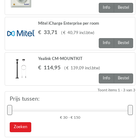
Info
Bestel
Mitel iCharge Enterprise per room
€
33
,
71
(
€
40
,
79
incl.btw
)
Info
Bestel
Yealink CM-MOUNTKIT
€
114
,
95
(
€
139
,
09
incl.btw
)
Info
Bestel
Toont items
1 - 3
van
3
Prijs tussen:
€ 30 - € 150
Zoeken