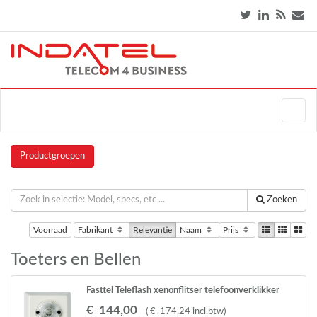
Productgroepen
Zoeken
Voorraad
Fabrikant
Relevantie
Naam
Prijs
Toeters en Bellen
Fasttel Teleflash xenonflitser telefoonverklikker
€
144
,
00
(
€
174
,
24
incl.btw
)