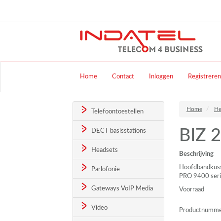
Home
Contact
Inloggen
Registreren
Home
He
Telefoontoestellen
BIZ 2
DECT basisstations
Headsets
Beschrijving
Hoofdbandkuss
Parlofonie
PRO
9400 seri
Gateways VoIP Media
Voorraad
Video
Productnumm