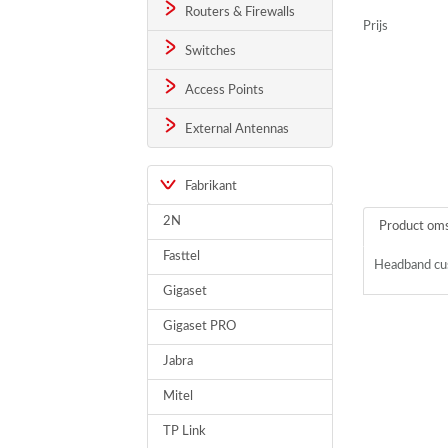
Routers & Firewalls
Prijs
Switches
Access Points
External Antennas
Fabrikant
2N
Product oms
Fasttel
Headband cus
Gigaset
Gigaset PRO
Jabra
Mitel
TP Link