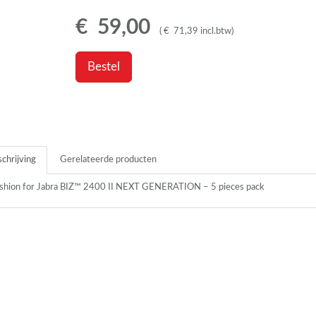
€
59
,
00
(
€
71
,
39
incl.btw
)
Bestel
chrijving
Gerelateerde producten
hion for Jabra BIZ™ 2400 II
NEXT
GENERATION
– 5 pieces pack