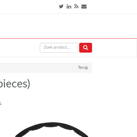
Terug
pieces)
&