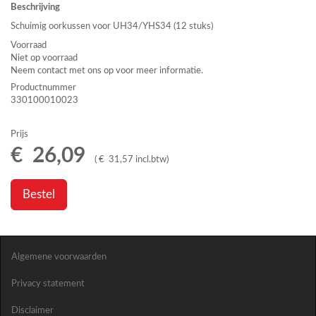
Beschrijving
Schuimig oorkussen voor UH34/YHS34 (12 stuks)
Voorraad
Niet op voorraad
Neem contact met ons op voor meer informatie.
Productnummer
330100010023
Prijs
€
26
,
09
(
€
31
,
57
incl.btw
)
Bestel
Algemene voorwaarden
Privacy statement
Disclaimer