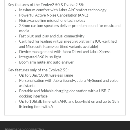
Key features of the Evolve2 50 & Evolve2 55:
Maximum comfort with Jabra AirComfort technology
Powerful Active Noise Cancellation (
ANC
)
Noise-cancelling microphone technology
28mm custom speakers deliver premium sound for music and
media
Fast plug-and-play and dual connectivity
Certified for leading virtual meeting platforms (UC-certified
and Microsoft Teams-certified variants available)
Device management with Jabra Direct and Jabra Xpress
Integrated 360 busy light
Boom arm mute and auto-answer
Key features only of the Evolve2 55:
Up to 30m/100ft wireless range
Personalisation with Jabra Sound+, Jabra MySound and voice
assistants
Portable and foldable charging doc station with a
USB
-C
docking interface
Up to 10htalk time with
ANC
and busylight on and up to 18h
listening time with A
Algemene voorwaarden