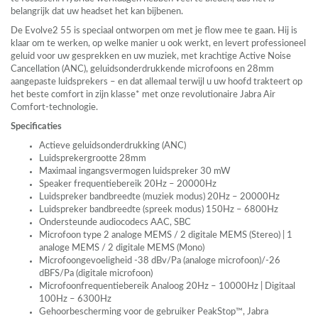
belangrijk dat uw headset het kan bijbenen.
De Evolve2 55 is speciaal ontworpen om met je flow mee te gaan. Hij is
klaar om te werken, op welke manier u ook werkt, en levert professioneel
geluid voor uw gesprekken en uw muziek, met krachtige Active Noise
Cancellation (
ANC
), geluidsonderdrukkende microfoons en 28mm
aangepaste luidsprekers – en dat allemaal terwijl u uw hoofd trakteert op
het beste comfort in zijn klasse* met onze revolutionaire Jabra Air
Comfort-technologie.
Specificaties
Actieve geluidsonderdrukking (
ANC
)
Luidsprekergrootte 28mm
Maximaal ingangsvermogen luidspreker 30 mW
Speaker frequentiebereik 20Hz – 20000Hz
Luidspreker bandbreedte (muziek modus) 20Hz – 20000Hz
Luidspreker bandbreedte (spreek modus) 150Hz – 6800Hz
Ondersteunde audiocodecs
AAC
,
SBC
Microfoon type 2 analoge
MEMS
/ 2 digitale
MEMS
(Stereo) | 1
analoge
MEMS
/ 2 digitale
MEMS
(Mono)
Microfoongevoeligheid -38 dBv/Pa (analoge microfoon)/-26
dBFS/Pa (digitale microfoon)
Microfoonfrequentiebereik Analoog 20Hz – 10000Hz | Digitaal
100Hz – 6300Hz
Gehoorbescherming voor de gebruiker PeakStop™, Jabra