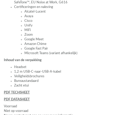
SafeTone™, EU Noise at Work, G616
Certificeringen en naleving
Alcatel-Lucent
Avaya
Cisco
Unify
MiFi
Zoom
Google Meet
Amazon Chime
Google Fast Pair
Microsoft Teams (variant afhankelijk)
Inhoud van de verpakking
Headset
1,2 m
USB
-C-naar-
USB
-A-kabel
Veiligheidsbrochures
Bureaustandaard
Zacht etui
PDF
TECHSHEET
PDF
DATASHEET
Voorraad
Niet op voorraad