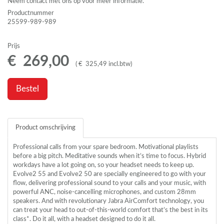
Neem contact met ons op voor meer informatie.
Productnummer
25599-989-989
Prijs
€
269
,
00
(
€
325
,
49
incl.btw
)
Bestel
Product omschrijving
Professional calls from your spare bedroom. Motivational playlists
before a big pitch. Meditative sounds when it’s time to focus. Hybrid
workdays have a lot going on, so your headset needs to keep up.
Evolve2 55 and Evolve2 50 are specially engineered to go with your
flow, delivering professional sound to your calls and your music, with
powerful
ANC
, noise-cancelling microphones, and custom 28mm
speakers. And with revolutionary Jabra AirComfort technology, you
can treat your head to out-of-this-world comfort that’s the best in its
class*. Do it all, with a headset designed to do it all.