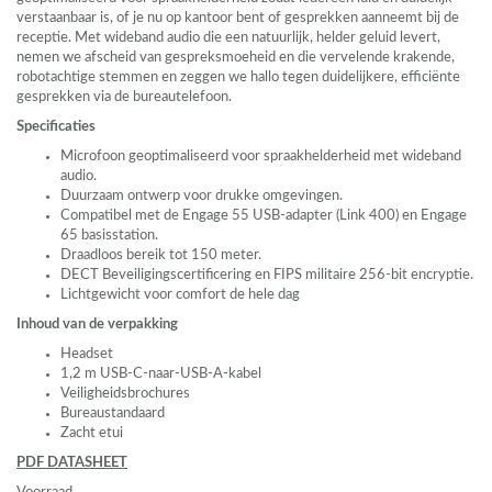
verstaanbaar is, of je nu op kantoor bent of gesprekken aanneemt bij de
receptie. Met wideband audio die een natuurlijk, helder geluid levert,
nemen we afscheid van gespreksmoeheid en die vervelende krakende,
robotachtige stemmen en zeggen we hallo tegen duidelijkere, efficiënte
gesprekken via de bureautelefoon.
Specificaties
Microfoon geoptimaliseerd voor spraakhelderheid met wideband
audio.
Duurzaam ontwerp voor drukke omgevingen.
Compatibel met de Engage 55
USB
-adapter (Link 400) en Engage
65 basisstation.
Draadloos bereik tot 150 meter.
DECT
Beveiligingscertificering en
FIPS
militaire 256-bit encryptie.
Lichtgewicht voor comfort de hele dag
Inhoud van de verpakking
Headset
1,2 m
USB
-C-naar-
USB
-A-kabel
Veiligheidsbrochures
Bureaustandaard
Zacht etui
PDF
DATASHEET