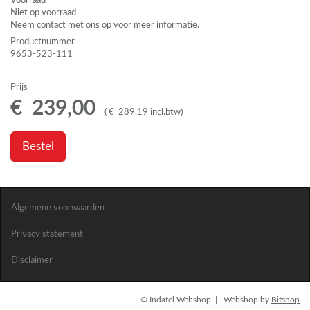
Voorraad
Niet op voorraad
Neem contact met ons op voor meer informatie.
Productnummer
9653-523-111
Prijs
€
239
,
00
(
€
289
,
19
incl.btw
)
Bestel
Algemene voorwaarden
Privacy statement
Disclaimer
© Indatel Webshop | Webshop by
Bitshop