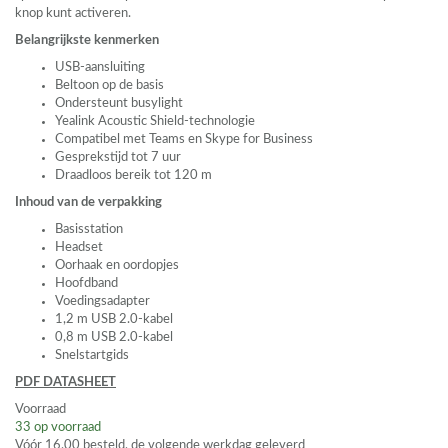
knop kunt activeren.
Belangrijkste kenmerken
USB
-aansluiting
Beltoon op de basis
Ondersteunt busylight
Yealink Acoustic Shield-technologie
Compatibel met Teams en Skype for Business
Gesprekstijd tot 7 uur
Draadloos bereik tot 120 m
Inhoud van de verpakking
Basisstation
Headset
Oorhaak en oordopjes
Hoofdband
Voedingsadapter
1,2 m
USB
2.0-kabel
0,8 m
USB
2.0-kabel
Snelstartgids
PDF
DATASHEET
Voorraad
33
op voorraad
Vóór 16.00 besteld, de volgende werkdag geleverd