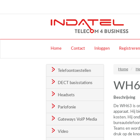
Home
Contact
Inloggen
Registreren
Home
He
Telefoontoestellen
WH6
DECT basisstations
Headsets
Beschrijving
De WH63 is ont
Parlofonie
apparaat. Hij b
kosten. Hij on
Gateways VoIP Media
bureautelefoon 
Teams en word
Video
druk op de kno