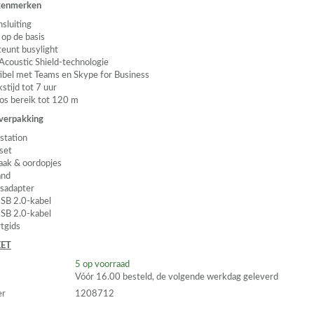
 kenmerken
nsluiting
 op de basis
eunt busylight
 Acoustic Shield-technologie
bel met Teams en Skype for Business
stijd tot 7 uur
os bereik tot 120 m
 verpakking
station
set
aak & oordopjes
and
sadapter
SB
2.0-kabel
SB
2.0-kabel
rtgids
ET
5
op voorraad
Vóór 16.00 besteld, de volgende werkdag geleverd
er
1208712