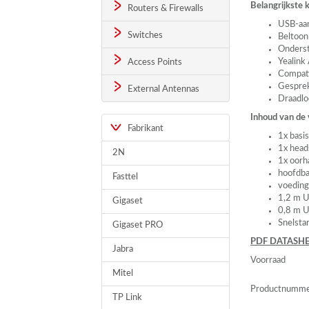
Belangrijkste
Routers & Firewalls
USB
-aa
Switches
Beltoon
Onderst
Yealink
Access Points
Compati
Gesprek
External Antennas
Draadlo
Inhoud van de
Fabrikant
1x basis
1x head
2N
1x oorh
hoofdb
Fasttel
voeding
1,2 m
U
Gigaset
0,8 m
U
Snelsta
Gigaset PRO
PDF
DATASHE
Jabra
Voorraad
Mitel
Productnumm
TP Link