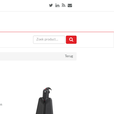
Terug
én