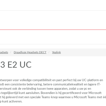
adsets
Draadloze Headsets DECT
Yealink
3 E2 UC
worpen voor volledige compatibiliteit en past perfect bij uw UC-platform en
iedt een consistente belervaring, betere communicatiekwaliteit en lagere IT-
dersteunt ook de verbinding tussen twee apparaten, zodat u uw pc en
tegelijkertijd kunt aansluiten. Bovendien is hij gecertificeerd voor Microsoft
t hij geleverd met een speciale Teams-knop waarmee u Microsoft Teams met é
p kunt activeren.