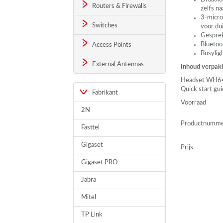
Routers & Firewalls
zelfs n
3-micro
Switches
voor du
Gesprek
Bluetoo
Access Points
Busylig
External Antennas
Inhoud verpak
Headset WH64
Quick start gu
Fabrikant
Voorraad
2N
Productnumm
Fasttel
Gigaset
Prijs
Gigaset PRO
Jabra
Mitel
TP Link