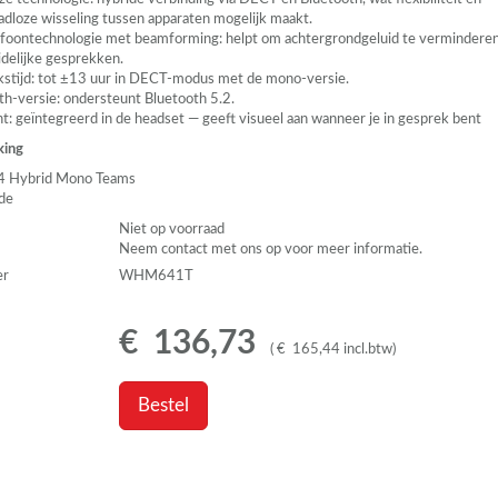
aadloze wisseling tussen apparaten mogelijk maakt.
foontechnologie met beamforming: helpt om achtergrondgeluid te vermindere
idelijke gesprekken.
stijd: tot ±13 uur in
DECT
-modus met de mono-versie.
th-versie: ondersteunt Bluetooth 5.2.
ht: geïntegreerd in de headset — geeft visueel aan wanneer je in gesprek bent
king
 Hybrid Mono Teams
ide
Niet op voorraad
Neem contact met ons op voor meer informatie.
er
WHM641T
€
136
,
73
(
€
165
,
44
incl.btw
)
Bestel