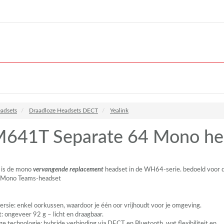
adsets
Draadloze Headsets DECT
Yealink
41T Separate 64 Mono he
is de mono
vervangende replacement
headset in de WH64-serie. bedoeld voor 
 Mono Teams-headset
rsie: enkel oorkussen, waardoor je één oor vrijhoudt voor je omgeving.
: ongeveer 92 g – licht en draagbaar.
ze technologie: hybride verbinding via
DECT
en Bluetooth, wat flexibiliteit en