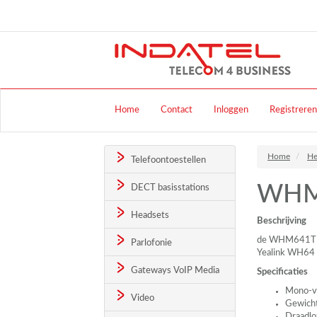
Home
Contact
Inloggen
Registreren
Home
He
Telefoontoestellen
WHM6
DECT basisstations
Headsets
Beschrijving
de WHM641T 
Parlofonie
Yealink WH64
Gateways VoIP Media
Specificaties
Mono-ve
Video
Gewicht
Draadlo