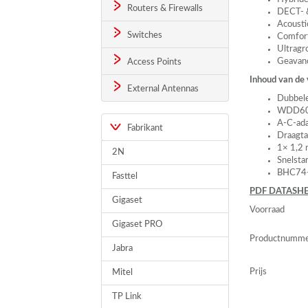
Routers & Firewalls
DECT
-
Acousti
Switches
Comfort
Ultragr
Geavanc
Access Points
Inhoud van de
External Antennas
Dubbele
WDD60
A-C-ad
Fabrikant
Draagta
1× 1,2
2N
Snelsta
BHC74-
Fasttel
PDF
DATASHE
Gigaset
Voorraad
Gigaset PRO
Productnumm
Jabra
Prijs
Mitel
TP Link