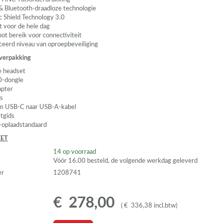
 & Bluetooth-draadloze technologie
c Shield Technology 3.0
 voor de hele dag
oot bereik voor connectiviteit
eerd niveau van oproepbeveiliging
 verpakking
 headset
-dongle
apter
s
 m
USB
-C naar
USB
-A-kabel
rtgids
oplaadstandaard
ET
14
op voorraad
Vóór 16.00 besteld, de volgende werkdag geleverd
er
1208741
€
278
,
00
(
€
336
,
38
incl.btw
)