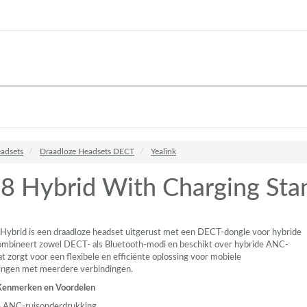
adsets
Draadloze Headsets DECT
Yealink
 Hybrid With Charging Sta
ybrid is een draadloze headset uitgerust met een
DECT
-dongle voor hybride
ombineert zowel
DECT
- als Bluetooth-modi en beschikt over hybride
ANC
-
t zorgt voor een flexibele en efficiënte oplossing voor mobiele
ngen met meerdere verbindingen.
 Kenmerken en Voordelen
e
ANC
-ruisonderdrukking