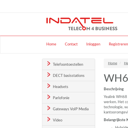
Home
Contact
Inloggen
Registreren
Home
He
Telefoontoestellen
WH68
DECT basisstations
Headsets
Beschrijving
Yealink WH68 H
Parlofonie
werken. Het c
technologie, wa
Gateways VoIP Media
kantooromgevi
Belangrijkste
Video
Hybrid