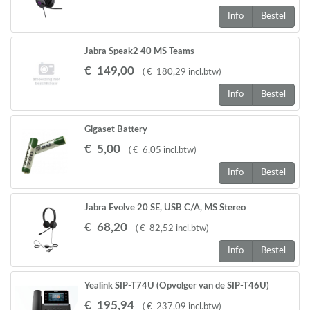
Info
Bestel
Jabra Speak2 40 MS Teams
€
149
,
00
(
€
180
,
29
incl.btw
)
Info
Bestel
Gigaset Battery
A510,A58,S68,C300,C530,C47,C59,
€
5
,
00
(
€
6
,
05
incl.btw
)
C610,S3,S4,S5 Pro,S79,S800,,E630 2 STUKS
Info
Bestel
Jabra Evolve 20 SE, USB C/A, MS Stereo
€
68
,
20
(
€
82
,
52
incl.btw
)
Info
Bestel
Yealink SIP-T74U (Opvolger van de SIP-T46U)
€
195
,
94
(
€
237
,
09
incl.btw
)