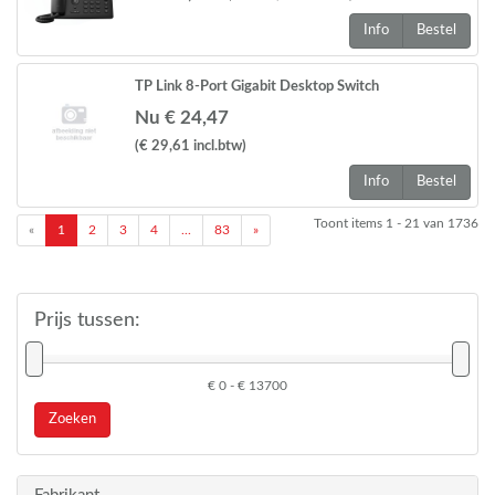
Info
Bestel
TP Link 8-Port Gigabit Desktop Switch
Nu € 24,47
(€ 29,61
incl.btw
)
Info
Bestel
Toont items
1 - 21
van
1736
«
1
2
3
4
...
83
»
Prijs tussen:
€ 0 - € 13700
Zoeken