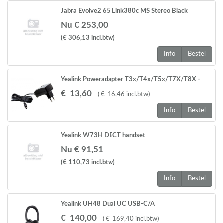
Jabra Evolve2 65 Link380c MS Stereo Black
Nu € 253,00
(€ 306,13
incl.btw
)
Info
Bestel
Yealink Poweradapter T3x/T4x/T5x/T7X/T8X -
serie and MPX serie EXP 40, EXP 50
€
13
,
60
(
€
16
,
46
incl.btw
)
Info
Bestel
Yealink W73H DECT handset
Nu € 91,51
(€ 110,73
incl.btw
)
Info
Bestel
Yealink UH48 Dual UC USB-C/A
€
140
,
00
(
€
169
,
40
incl.btw
)