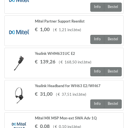
Info
Bestel
Mitel Partner Support Reenlist
€
1
,
00
(
€
1
,
21
incl.btw
)
Info
Bestel
Yealink WHM631UC E2
€
139
,
26
(
€
168
,
50
incl.btw
)
Info
Bestel
Yealink Headband for WH63 E2/WH67
€
31
,
00
(
€
37
,
51
incl.btw
)
Info
Bestel
Mitel MX MSP Mon-ext SWA Adv 1Q
€
0
,
08
(
€
0
,
10
incl.btw
)