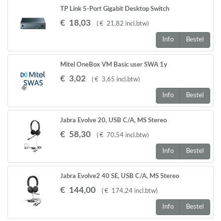
TP Link 5-Port Gigabit Desktop Switch
€
18
,
03
(
€
21
,
82
incl.btw
)
Info
Bestel
Mitel OneBox VM Basic user SWA 1y
€
3
,
02
(
€
3
,
65
incl.btw
)
Info
Bestel
Jabra Evolve 20, USB C/A, MS Stereo
€
58
,
30
(
€
70
,
54
incl.btw
)
Info
Bestel
Jabra Evolve2 40 SE, USB C/A, MS Stereo
€
144
,
00
(
€
174
,
24
incl.btw
)
Info
Bestel